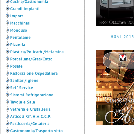
Cucina/Gastronomia
Grandi Impianti
Import
Macchinari
Monouso
HOST 201
Pentolame
Pizzeria
Plastica/Policarb./Melamina
Porcellana/Gres/Cotto
Posate
Ristorazione Ospedaliera
Sanitari/Igiene
Self Service
Sistemi Refrigerazione
Tavola e Sala
Vetreria e Cristalleria
Articoli Rif. H.A.C.C.P.
Pasticceria/Gelateria
Gastronomia/Trasporto vitto