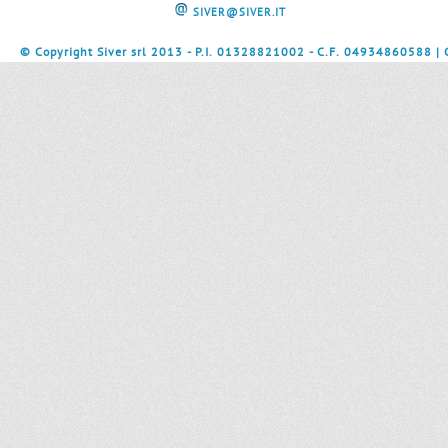
SIVER@SIVER.IT
© Copyright Siver srl 2013 - P.I. 01328821002 - C.F. 04934860588 |